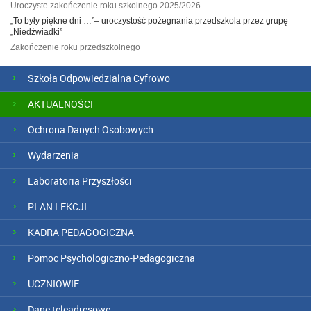
Uroczyste zakończenie roku szkolnego 2025/2026
„To były piękne dni …”– uroczystość pożegnania przedszkola przez grupę
„Niedźwiadki”
Zakończenie roku przedszkolnego
Szkoła Odpowiedzialna Cyfrowo
AKTUALNOŚCI
Ochrona Danych Osobowych
Wydarzenia
Laboratoria Przyszłości
PLAN LEKCJI
KADRA PEDAGOGICZNA
Pomoc Psychologiczno-Pedagogiczna
UCZNIOWIE
Dane teleadresowe