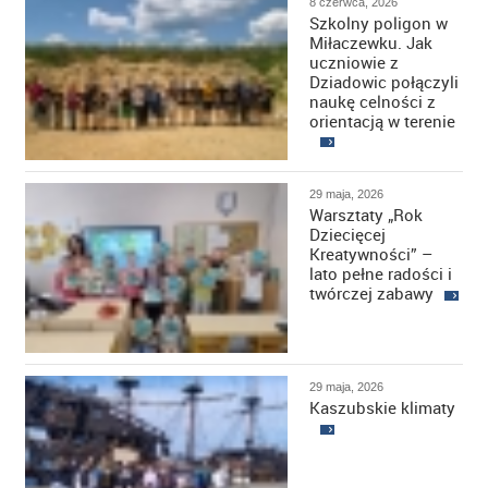
8 czerwca, 2026
Szkolny poligon w
Miłaczewku. Jak
uczniowie z
Dziadowic połączyli
naukę celności z
orientacją w terenie
29 maja, 2026
Warsztaty „Rok
Dziecięcej
Kreatywności” –
lato pełne radości i
twórczej zabawy
29 maja, 2026
Kaszubskie klimaty