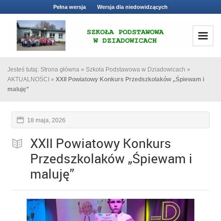
Pełna wersja
Wersja dla niedowidzących
Jesteś tutaj:
Strona główna
»
Szkoła Podstawowa w Dziadowicach
»
AKTUALNOŚCI
»
XXII Powiatowy Konkurs Przedszkolaków „Śpiewam i
maluję”
18 maja, 2026
XXII Powiatowy Konkurs
Przedszkolaków „Śpiewam i
maluję”