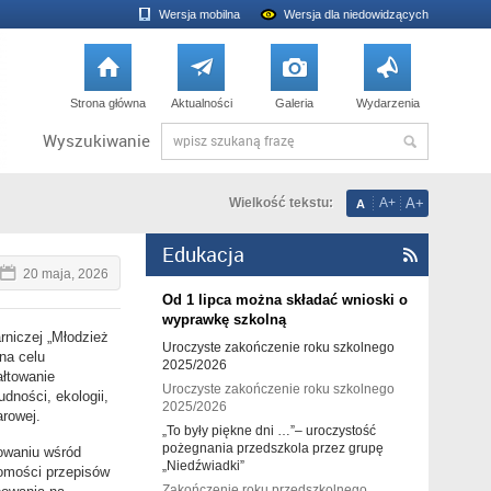
Wersja mobilna
Wersja dla niedowidzących




Strona główna
Aktualności
Galeria
Wydarzenia
Wyszukiwanie
Wielkość tekstu:
A+
A+
A
Edukacja

20 maja, 2026
Od 1 lipca można składać wnioski o
wyprawkę szkolną
rniczej „Młodzież
Uroczyste zakończenie roku szkolnego
na celu
2025/2026
ałtowanie
Uroczyste zakończenie roku szkolnego
dności, ekologii,
2025/2026
arowej.
„To były piękne dni …”– uroczystość
pożegnania przedszkola przez grupę
owaniu wśród
„Niedźwiadki”
jomości przepisów
Zakończenie roku przedszkolnego