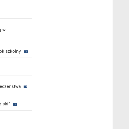
j w
ok szkolny
ieczeństwa
lski”