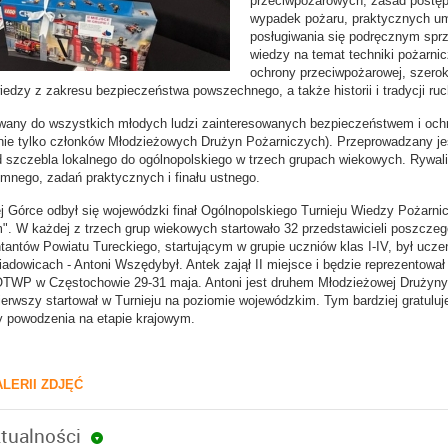
przeciwpożarowych, zasad postę
wypadek pożaru, praktycznych um
posługiwania się podręcznym spr
wiedzy na temat techniki pożarnicz
ochrony przeciwpożarowej, szero
iedzy z zakresu bezpieczeństwa powszechnego, a także historii i tradycji ru
sowany do wszystkich młodych ludzi zainteresowanych bezpieczeństwem i och
nie tylko członków Młodzieżowych Drużyn Pożarniczych). Przeprowadzany je
 szczebla lokalnego do ogólnopolskiego w trzech grupach wiekowych. Rywal
emnego, zadań praktycznych i finału ustnego.
j Górce odbył się wojewódzki finał Ogólnopolskiego Turnieju Wiedzy Pożarni
". W każdej z trzech grup wiekowych startowało 32 przedstawicieli poszczeg
antów Powiatu Tureckiego, startującym w grupie uczniów klas I-IV, był ucze
dowicach - Antoni Wszędybył. Antek zajął II miejsce i będzie reprezentowa
 OTWP w Częstochowie 29-31 maja. Antoni jest druhem Młodzieżowej Drużyny
pierwszy startował w Turnieju na poziomie wojewódzkim. Tym bardziej gratul
 powodzenia na etapie krajowym.
A. 
LERII ZDJĘĆ
tualności