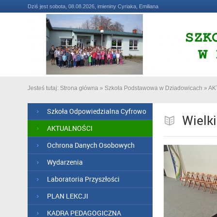
Dziś jest sobota, 08.08.2026, imieniny Cyriaka, Emiliana
Jesteś tutaj:
Strona główna
»
Szkoła Podstawowa w Dziadowicach
»
AK
Szkoła Odpowiedzialna Cyfrowo
Wielk
AKTUALNOŚCI
Ochrona Danych Osobowych
Wydarzenia
Laboratoria Przyszłości
PLAN LEKCJI
KADRA PEDAGOGICZNA