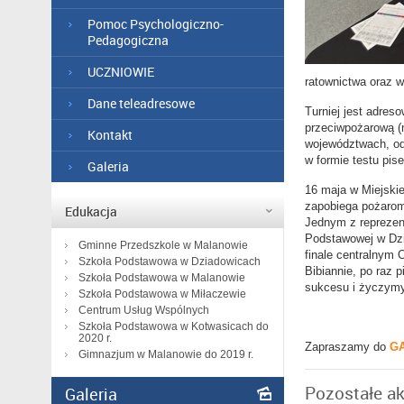
Pomoc Psychologiczno-
Pedagogiczna
UCZNIOWIE
ratownictwa oraz w
Dane teleadresowe
Turniej jest adre
przeciwpożarową (
Kontakt
województwach, od
w formie testu pis
Galeria
16 maja w Miejskie
zapobiega pożarom
Edukacja
Jednym z reprezent
Podstawowej w Dzia
Gminne Przedszkole w Malanowie
finale centralnym
Szkoła Podstawowa w Dziadowicach
Bibiannie, po raz 
Szkoła Podstawowa w Malanowie
sukcesu i życzymy
Szkoła Podstawowa w Miłaczewie
Centrum Usług Wspólnych
Szkoła Podstawowa w Kotwasicach do
2020 r.
Zapraszamy do
GA
Gimnazjum w Malanowie do 2019 r.
Pozostałe ak
Galeria