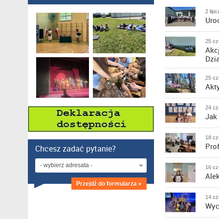
2 lip
Uro
25 cz
Akc
Dzi
25 cz
Akt
24 cz
Jak
18 cz
Pro
Chcesz zadać pytanie?
- wybierz adresata -
16 cz
Ale
Przejdź do formularza »
14 cz
Wyc