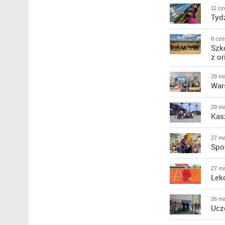
11 cz
Tyd
8 cze
Szk
z or
29 ma
War
29 ma
Kas
27 ma
Spo
27 ma
Lek
26 ma
Ucz