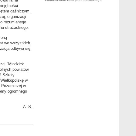
powania na
iejętności
zętem gaśniczym,
ej, organizacji
ko rozumianego
chu strażackiego.
roną
st we wszystkich
izacja odbywa się
czej "Młodzież
ólnych powiatów.
ń Szkoły
ł Wielkopolskę w
 Pożarniczej w
ujemy ogromnego
S.