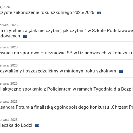
ca, 2026
czyste zakończenie roku szkolnego 2025/2026
erwca, 2026
ja czytelnicza „Jak nie czytam, jak czytam” w Szkole Podstawowe
adowicach
erwca, 2026
ywnie i na sportowo – uczniowie SP w Dziadowicach zakończyli r
erwca, 2026
 czytaliśmy i oszczędzaliśmy w minionym roku szkolnym
erwca, 2026
filaktyczne spotkania z Policjantem w ramach Tygodnia dla Bezp
erwca, 2026
ksandra Poturała finalistką ogólnopolskiego konkursu „Chrzest Po
erwca, 2026
ieczka do Łodzi