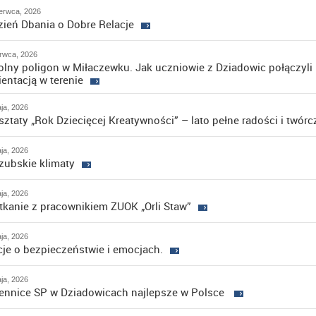
erwca, 2026
zień Dbania o Dobre Relacje
rwca, 2026
olny poligon w Miłaczewku. Jak uczniowie z Dziadowic połączyli
ientacją w terenie
ja, 2026
sztaty „Rok Dziecięcej Kreatywności” – lato pełne radości i twór
ja, 2026
zubskie klimaty
ja, 2026
tkanie z pracownikiem ZUOK „Orli Staw”
ja, 2026
cje o bezpieczeństwie i emocjach.
ja, 2026
ennice SP w Dziadowicach najlepsze w Polsce