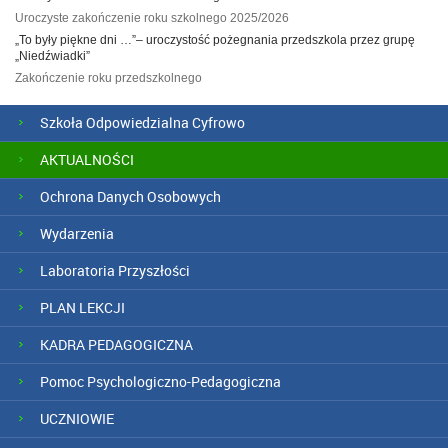
Uroczyste zakończenie roku szkolnego 2025/2026
„To były piękne dni …”– uroczystość pożegnania przedszkola przez grupę
„Niedźwiadki”
Zakończenie roku przedszkolnego
Szkoła Odpowiedzialna Cyfrowo
AKTUALNOŚCI
Ochrona Danych Osobowych
Wydarzenia
Laboratoria Przyszłości
PLAN LEKCJI
KADRA PEDAGOGICZNA
Pomoc Psychologiczno-Pedagogiczna
UCZNIOWIE