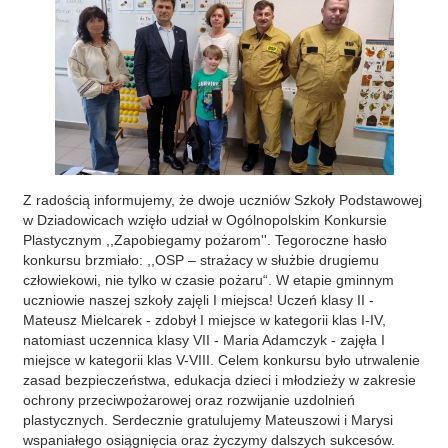
Z radością informujemy, że dwoje uczniów Szkoły Podstawowej
w Dziadowicach wzięło udział w Ogólnopolskim Konkursie
Plastycznym ,,Zapobiegamy pożarom''. Tegoroczne hasło
konkursu brzmiało: ,,OSP – strażacy w służbie drugiemu
człowiekowi, nie tylko w czasie pożaru“. W etapie gminnym
uczniowie naszej szkoły zajęli I miejsca! Uczeń klasy II -
Mateusz Mielcarek - zdobył I miejsce w kategorii klas I-IV,
natomiast uczennica klasy VII - Maria Adamczyk - zajęła I
miejsce w kategorii klas V-VIII. Celem konkursu było utrwalenie
zasad bezpieczeństwa, edukacja dzieci i młodzieży w zakresie
ochrony przeciwpożarowej oraz rozwijanie uzdolnień
plastycznych. Serdecznie gratulujemy Mateuszowi i Marysi
wspaniałego osiągnięcia oraz życzymy dalszych sukcesów.