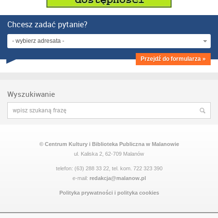
Chcesz zadać pytanie?
- wybierz adresata -
Przejdź do formularza »
Wyszukiwanie
© Centrum Kultury i Biblioteka Publiczna w Malanowie
ul. Kaliska 2, 62-709 Malanów
telefon: (63) 288 33 22, tel. kom. 722 323 390
e-mail:
redakcja@malanow.pl
Polityka prywatności i polityka cookies