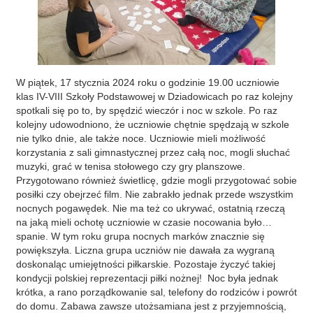
W piątek, 17 stycznia 2024 roku o godzinie 19.00 uczniowie
klas IV-VIII Szkoły Podstawowej w Dziadowicach po raz kolejny
spotkali się po to, by spędzić wieczór i noc w szkole. Po raz
kolejny udowodniono, że uczniowie chętnie spędzają w szkole
nie tylko dnie, ale także noce. Uczniowie mieli możliwość
korzystania z sali gimnastycznej przez całą noc, mogli słuchać
muzyki, grać w tenisa stołowego czy gry planszowe.
Przygotowano również świetlicę, gdzie mogli przygotować sobie
posiłki czy obejrzeć film. Nie zabrakło jednak przede wszystkim
nocnych pogawędek. Nie ma też co ukrywać, ostatnią rzeczą
na jaką mieli ochotę uczniowie w czasie nocowania było…
spanie. W tym roku grupa nocnych marków znacznie się
powiększyła. Liczna grupa uczniów nie dawała za wygraną
doskonaląc umiejętności piłkarskie. Pozostaje życzyć takiej
kondycji polskiej reprezentacji piłki nożnej! Noc była jednak
krótka, a rano porządkowanie sal, telefony do rodziców i powrót
do domu. Zabawa zawsze utożsamiana jest z przyjemnością,